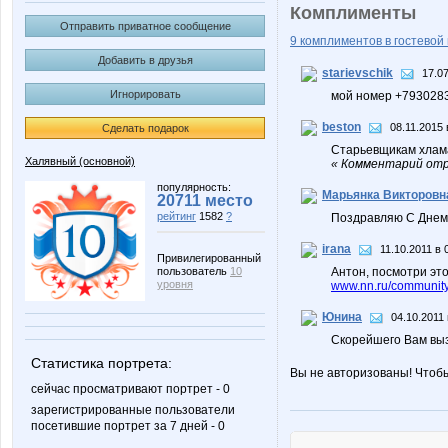
Комплименты
Отправить приватное сообщение
9 комплиментов в гостевой 
Добавить в друзья
starievschik
17.07
Игнорировать
мой номер +793028
beston
08.11.2015 
Сделать подарок
Старьевщикам хлам
Халявный (основной)
« Комментарий отре
популярность:
Марьянка Викторовн
20711 место
рейтинг
1582
?
Поздравляю С Днем 
irana
11.10.2011 в 
Привилегированный
пользователь
10
Антон, посмотри это
уровня
www.nn.ru/communit
Юнина
04.10.2011 
Скорейшего Вам выз
Статистика портрета:
Вы не авторизованы! Чтоб
сейчас просматривают портрет - 0
зарегистрированные пользователи
посетившие портрет за 7 дней - 0