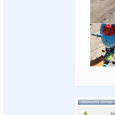
starievschik состоит
Кл