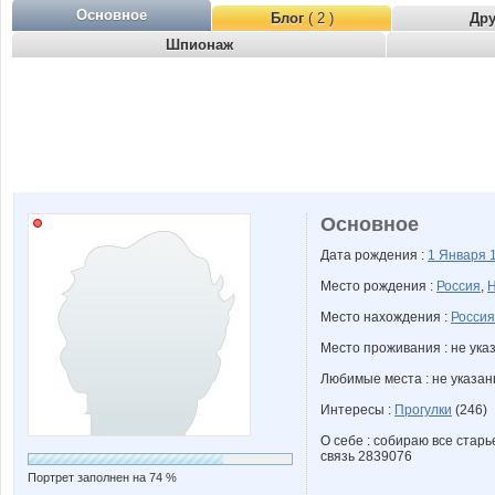
Основное
Блог
( 2 )
Др
Шпионаж
Основное
Дата рождения :
1 Января
Место рождения :
Россия
,
Н
Место нахождения :
Россия
Место проживания : не ука
Любимые места : не указа
Интересы :
Прогулки
(246)
О себе : собираю все старье
связь 2839076
Портрет заполнен на 74 %